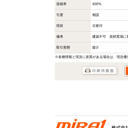
容積率
400%
引渡
相談
現状
古家付
備考
建築不可 資材置場に
取引形態
媒介
※各種情報と現況に差異がある場合は、現況優