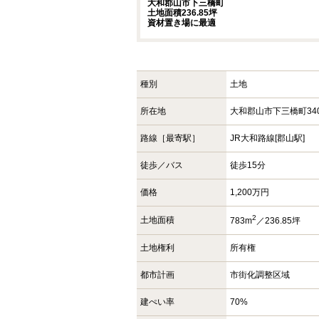
大和郡山市下三橋町
土地面積236.85坪
資材置き場に最適
種別
土地
所在地
大和郡山市下三橋町340
路線［最寄駅］
JR大和路線[郡山駅]
徒歩／バス
徒歩15分
価格
1,200万円
2
土地面積
783m
／236.85坪
土地権利
所有権
都市計画
市街化調整区域
建ぺい率
70%