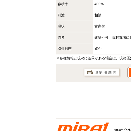
容積率
400%
引渡
相談
現状
古家付
備考
建築不可 資材置場に
取引形態
媒介
※各種情報と現況に差異がある場合は、現況優