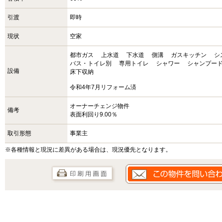
引渡
即時
現状
空家
都市ガス
上水道
下水道
側溝
ガスキッチン
シ
バス・トイレ別
専用トイレ
シャワー
シャンプー
設備
床下収納
令和4年7月リフォーム済
オーナーチェンジ物件
備考
表面利回り9.00％
取引形態
事業主
※各種情報と現況に差異がある場合は、現況優先となります。