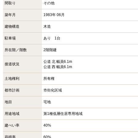
間取り
その他
築年月
1983年 06月
建物構造
木造
駐車場
あり 1台
所在階／階数
2階階建
公道 北 幅員6.1m
接道状況
公道 西 幅員6.1m
土地権利
所有権
都市計画
市街化区域
地目
宅地
用途地域
第1種低層住居専用地域
建ぺい率
40%
容積率
60%