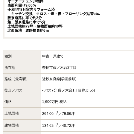
オーナーチェンジ物件
表面利回り9.00％
令和4年8月室内リフォーム済
キッチン交換 クロス・畳・襖・フローリング貼替etc.
阪奈道路に車で約2分
第二阪奈道路に車で5分
土地面積約79坪・建物面積約40坪
北西角地 道路幅員約6ｍ
種別
中古一戸建て
所在地
奈良市藤ノ木台2丁目
路線［最寄駅］
近鉄奈良線[学園前駅]
徒歩／バス
- バス7分 藤ノ木台1丁目停歩 5分
価格
1,600万円 税込
2
土地面積
264.00m
／79.86坪
2
建物面積
134.62m
／40.72坪