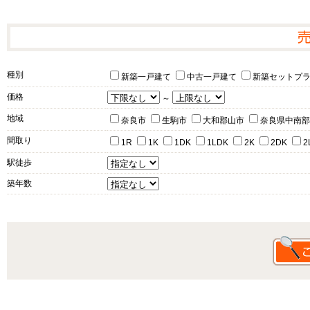
種別
新築一戸建て
中古一戸建て
新築セットプ
価格
～
地域
奈良市
生駒市
大和郡山市
奈良県中南部
間取り
1R
1K
1DK
1LDK
2K
2DK
2
駅徒歩
築年数