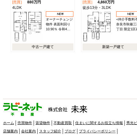
[売買］
880万円
[売買］
4,860万円
4LDK
徒歩13分・3LDK
オーナーチェンジ
<仲介手数料
物件 表面利回り
奈良市秋篠三
10.90％ 令和4…
丁目 限定1区
中古一戸建て
新築一戸建て
ホーム
売買物件
賃貸物件
不動産買取
住まいに関するお役立ち情報
秀光
店舗案内
会社案内
スタッフ紹介
ブログ
プライバシーポリシー