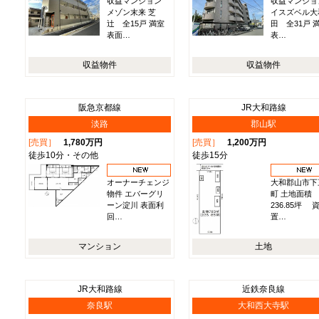
収益マンション
収益マンショ
メゾン末来 芝
イスズベル大
辻 全15戸 満室
田 全31戸 
表面…
表…
収益物件
収益物件
阪急京都線
JR大和路線
淡路
郡山駅
[売買］
1,780万円
[売買］
1,200万円
徒歩10分・その他
徒歩15分
オーナーチェンジ
大和郡山市下
物件 エバーグリ
町 土地面積
ーン淀川 表面利
236.85坪 
回…
置…
マンション
土地
JR大和路線
近鉄奈良線
奈良駅
大和西大寺駅