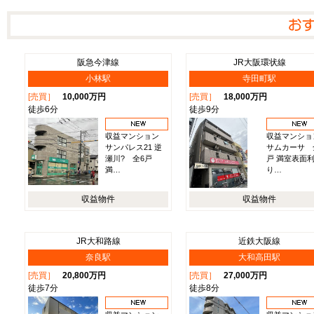
阪急今津線
JR大阪環状線
小林駅
寺田町駅
[売買］
10,000万円
[売買］
18,000万円
徒歩6分
徒歩9分
収益マンション
収益マンショ
サンパレス21 逆
サムカーサ 
瀬川? 全6戸
戸 満室表面
満…
り…
収益物件
収益物件
JR大和路線
近鉄大阪線
奈良駅
大和高田駅
[売買］
20,800万円
[売買］
27,000万円
徒歩7分
徒歩8分