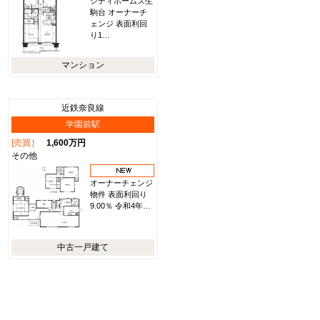
シティホームズ生
駒台 オーナーチ
ェンジ 表面利回
り1…
マンション
近鉄奈良線
学園前駅
[売買］
1,600万円
その他
オーナーチェンジ
物件 表面利回り
9.00％ 令和4年…
中古一戸建て