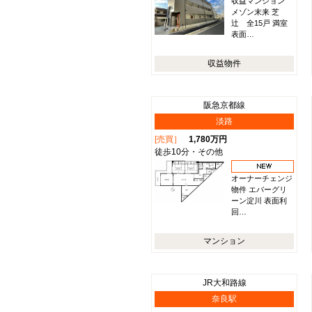
収益マンション
メゾン末来 芝
辻 全15戸 満室
表面…
収益物件
阪急京都線
淡路
[売買］
1,780万円
徒歩10分・その他
オーナーチェンジ
物件 エバーグリ
ーン淀川 表面利
回…
マンション
JR大和路線
奈良駅