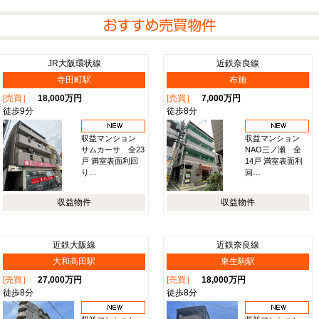
JR大阪環状線
近鉄奈良線
寺田町駅
布施
[売買］
18,000万円
[売買］
7,000万円
徒歩9分
徒歩8分
収益マンション
収益マンション
サムカーサ 全23
NAO三ノ瀬 全
戸 満室表面利回
14戸 満室表面利
り…
回…
収益物件
収益物件
近鉄大阪線
近鉄奈良線
大和高田駅
東生駒駅
[売買］
27,000万円
[売買］
18,000万円
徒歩8分
徒歩8分