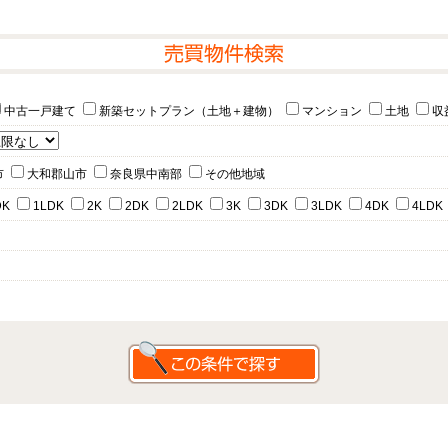
中古一戸建て
新築セットプラン（土地＋建物）
マンション
土地
収
市
大和郡山市
奈良県中南部
その他地域
DK
1LDK
2K
2DK
2LDK
3K
3DK
3LDK
4DK
4LDK