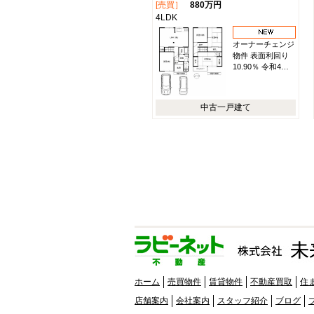
[売買］
880万円
4LDK
オーナーチェンジ
物件 表面利回り
10.90％ 令和4…
中古一戸建て
ホーム
売買物件
賃貸物件
不動産買取
住
店舗案内
会社案内
スタッフ紹介
ブログ