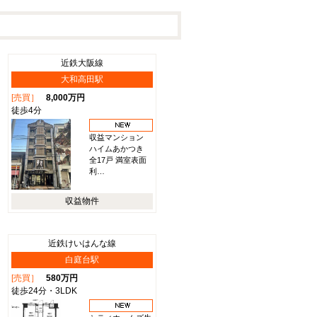
近鉄大阪線
大和高田駅
[売買］
8,000万円
徒歩4分
収益マンション
ハイムあかつき
全17戸 満室表面
利…
収益物件
近鉄けいはんな線
白庭台駅
[売買］
580万円
徒歩24分・3LDK