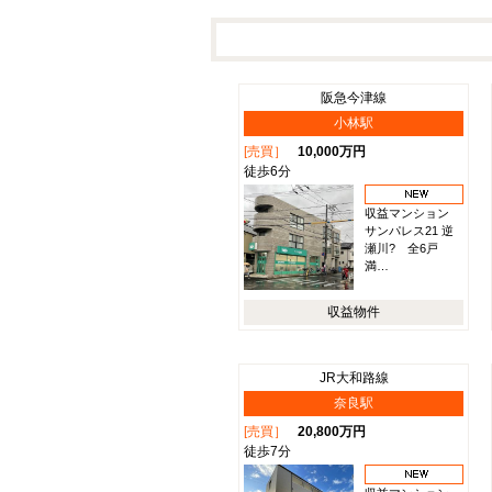
阪急今津線
小林駅
[売買］
10,000万円
徒歩6分
収益マンション
サンパレス21 逆
瀬川? 全6戸
満…
収益物件
JR大和路線
奈良駅
[売買］
20,800万円
徒歩7分