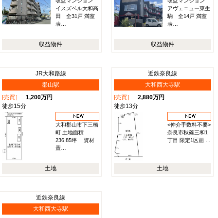
収益マンション
収益マンション
イスズベル大和高
アヴェニュー東生
田 全31戸 満室
駒 全14戸 満室
表…
表…
収益物件
収益物件
JR大和路線
近鉄奈良線
郡山駅
大和西大寺駅
[売買］
1,200万円
[売買］
2,880万円
徒歩15分
徒歩13分
大和郡山市下三橋
<仲介手数料不要>
町 土地面積
奈良市秋篠三和1
236.85坪 資材
丁目 限定1区画 …
置…
土地
土地
近鉄奈良線
大和西大寺駅