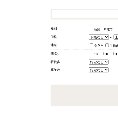
種別
新築一戸建て
価格
～
地域
奈良市
生駒
間取り
1R
1K
1
駅徒歩
築年数