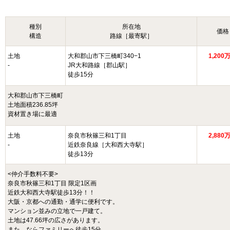
種別
所在地
価格
構造
路線［最寄駅］
土地
大和郡山市下三橋町340−1
1,200
-
JR大和路線［郡山駅］
徒歩15分
大和郡山市下三橋町
土地面積236.85坪
資材置き場に最適
土地
奈良市秋篠三和1丁目
2,880
-
近鉄奈良線［大和西大寺駅］
徒歩13分
<仲介手数料不要>
奈良市秋篠三和1丁目 限定1区画
近鉄大和西大寺駅徒歩13分！！
大阪・京都への通勤・通学に便利です。
マンション並みの立地で一戸建て。
土地は47.66坪の広さがあります。
また、ならファミリーへ徒歩15分