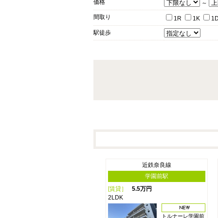
価格
～
間取り
1R
1K
1
駅徒歩
近鉄奈良線
学園前駅
[賃貸］
5.5万円
2LDK
トルナーレ学園前