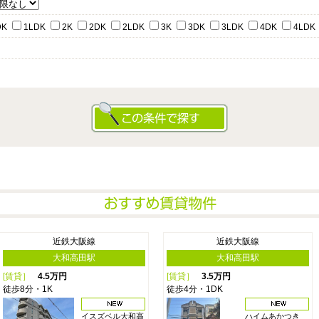
DK
1LDK
2K
2DK
2LDK
3K
3DK
3LDK
4DK
4LDK
近鉄大阪線
近鉄大阪線
大和高田駅
大和高田駅
[賃貸］
4.5万円
[賃貸］
3.5万円
徒歩8分・1K
徒歩4分・1DK
イスズベル大和高
ハイムあかつき