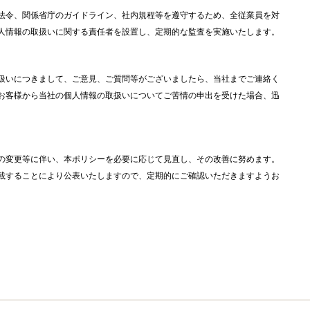
法令、関係省庁のガイドライン、社内規程等を遵守するため、全従業員を対
人情報の取扱いに関する責任者を設置し、定期的な監査を実施いたします。
扱いにつきまして、ご意見、ご質問等がございましたら、当社までご連絡く
お客様から当社の個人情報の取扱いについてご苦情の申出を受けた場合、迅
の変更等に伴い、本ポリシーを必要に応じて見直し、その改善に努めます。
載することにより公表いたしますので、定期的にご確認いただきますようお